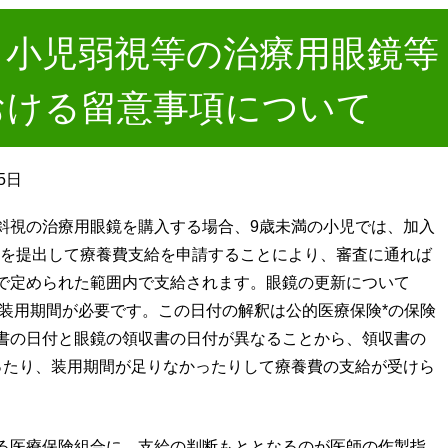
】小児弱視等の治療用眼鏡等
おける留意事項について
5日
斜視の治療用眼鏡を購入する場合、9歳未満の小児では、加入
類を提出して療養費支給を申請することにより、審査に通れば
で定められた範囲内で支給されます。眼鏡の更新について
の装用期間が必要です。この日付の解釈は公的医療保険*の保険
書の日付と眼鏡の領収書の日付が異なることから、領収書の
ったり、装用期間が足りなかったりして療養費の支給が受けら
る医療保険組合に、支給の判断もととなるのが医師の作製指