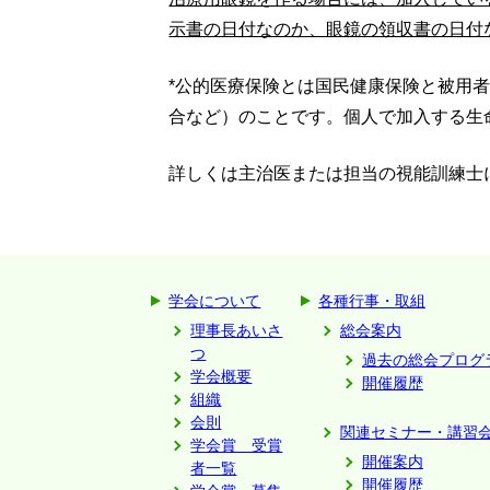
示書の日付なのか、眼鏡の領収書の日付
*公的医療保険とは国民健康保険と被用
合など）のことです。個人で加入する生
詳しくは主治医または担当の視能訓練士
学会について
各種行事・取組
理事長あいさ
総会案内
つ
過去の総会プログ
学会概要
開催履歴
組織
会則
関連セミナー・講習
学会賞 受賞
開催案内
者一覧
開催履歴