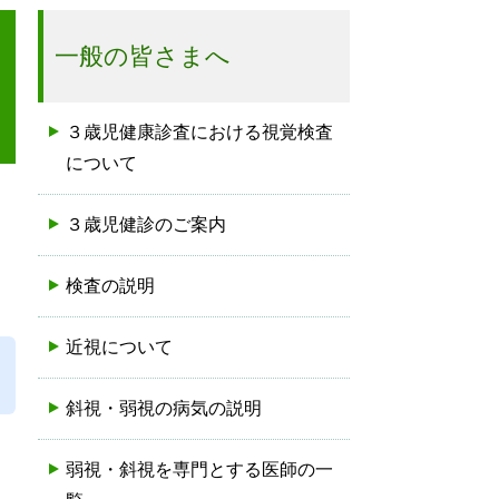
一般の皆さまへ
３歳児健康診査における視覚検査
について
３歳児健診のご案内
一次検査で準備するもの
お子さんの回答用の輪の作り方
練習しましょう！ー 視標が輪の場
練習しましょう！ー 視標が輪の場
練習しましょう（視標が絵の場
視力検査を行う距離（2.5m）でも
片目をかくす練習しましょう
検査をしましょう！（視標が輪の
検査をしましょう！（視標が絵の
検査がうまくできない時
アンケートに答えしましょう
３歳児精密検査受診票を受け取っ
検査の説明
合 ー
合 ー
合）
練習しましょう
場合の検査方法）
場合の検査方法）
たら
（回答用の輪を使う方法で、
（手や指で輪の切れ目を答え
お子さんが3歳6か月以下の場合に
る方法で、お子さんが3歳7か月以
近視について
適しています）
上の場合に適しています）
斜視・弱視の病気の説明
斜視
偽斜視
外斜視
内斜視
上下斜視
麻痺性斜視
特殊型の斜視
眼性斜頸
弱視
眼振
心因性視覚障害
専門用語の説明
弱視・斜視を専門とする医師の一