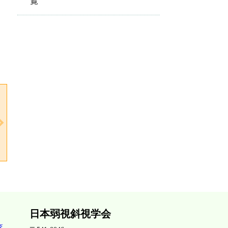
覧
北海道・東北
関東
北陸・甲信越
東海
関西
中国・四国
九州・沖縄
日本弱視斜視学会
査