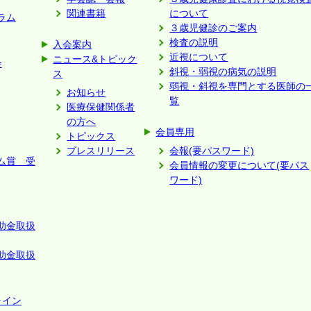
関連書籍
について
ラム
３歳児健診のご案内
検査の説明
入会案内
近視について
ニュース&トピック
会
斜視・弱視の病気の説明
ス
弱視・斜視を専門とする医師の
お知らせ
覧
医療保健関係者
の方へ
会員専用
トピックス
プレスリリース
会報(要パスワード)
ム賞 受
会員情報の変更について(要パス
ワード)
助金取扱
助金取扱
ライン