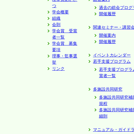
つ
過去の総会プログ
学会概要
開催履歴
組織
会則
関連セミナー・講習
学会賞 受賞
開催案内
者一覧
開催履歴
学会賞 募集
要項
イベントカレンダー
理事・監事選
若手支援プログラム
挙
リンク
若手支援プログラ
賞者一覧
多施設共同研究
多施設共同研究補
規程
多施設共同研究補
細則
マニュアル・ガイド